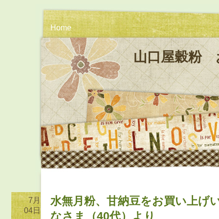
Home
山口屋穀粉 
水無月粉、甘納豆をお買い上げ
7月
04日
なさま（40代）より