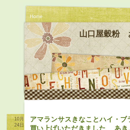
Home
山口屋穀粉 
アマランサスきなことハイ・ブ
10月
24日
買い上げいただきました あき