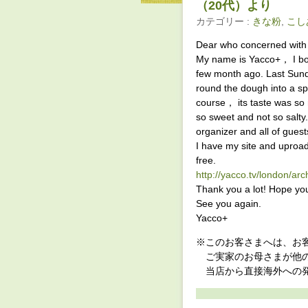
（20代）より
カテゴリー :
きな粉
,
こし
Dear who concerned with
My name is Yacco+， I bo
few month ago. Last Sunday
round the dough into a sp
course， its taste was so 
so sweet and not so salty
organizer and all of gues
I have my site and uproad
free.
http://yacco.tv/london/ar
Thank you a lot! Hope yo
See you again.
Yacco+
※このお客さまへは、お
ご実家のお母さまが他の
当店から直接海外への発