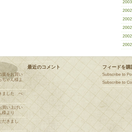
200
200
200
200
200
200
最近のコメント
フィードを購
の葉をお買い
Subscribe to Po
っちゃん様よ
Subscribe to C
きました べ
お買い上げい
ん様より
ただきまし