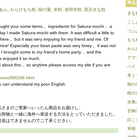
商品
あん
,
わらびもち粉
,
桜の葉
,
米粉
,
道明寺粉
,
黒豆きな粉
きな
こし
ught your some items， ingredients for Sakura-mochi， a
つぶ
 I made Sakura-mochi with them. It was difficult a little to
here， but it was very enjoying for my friend and me. Of
もち
nice! Especially your bean paste was very lovey， it was not
わら
. I brought some to my friend’s home party， and the
アマ
ts enjoyed it so much.
 about this， so anytime please access my site if you are
ハイ
本く
chives/000106.html
u can understand my poor English.
柏の
桜の
水無
客さまのご実家へいったん商品をお届けし、
甘納
荷物と一緒に海外へ発送する方法をとっていただきました。
白こ
送はできませんのでご了承ください。
米粉