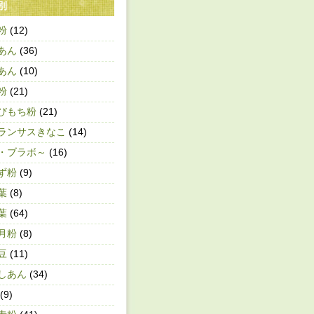
別
粉
(12)
あん
(36)
あん
(10)
粉
(21)
びもち粉
(21)
ランサスきなこ
(14)
・ブラボ～
(16)
ず粉
(9)
葉
(8)
葉
(64)
月粉
(8)
豆
(11)
しあん
(34)
(9)