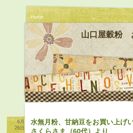
Home
山口屋穀粉 
水無月粉、甘納豆をお買い上げ
6月
26日
さくらさま（60代）より